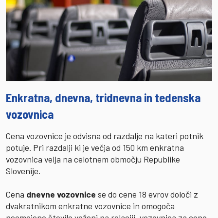
Enkratna, dnevna, tridnevna in tedenska
vozovnica
Cena vozovnice je odvisna od razdalje na kateri potnik
potuje. Pri razdalji ki je večja od 150 km enkratna
vozovnica velja na celotnem območju Republike
Slovenije.
Cena
dnevne vozovnice
se do cene 18 evrov določi z
dvakratnikom enkratne vozovnice in omogoča
neomejeno število voženj na relaciji, vozovnica za ceno