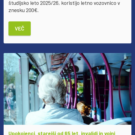
študijsko leto 2025/26, koristijo letno vozovnico v
znesku 200€.
VEČ
Upokojenci, starejši od 65 let, invalidi in vojni