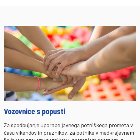
Vozovnice s popusti
Za spodbujanje uporabe javnega potniškega prometa v
času vikendov in praznikov, za potnike v medkrajevnem
linijskem prevozu potnikov v notranjem cestnem in