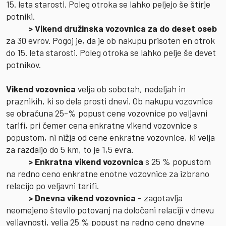
15. leta starosti. Poleg otroka se lahko peljejo še štirje
potniki.
> Vikend družinska vozovnica za do deset oseb
za 30 evrov. Pogoj je, da je ob nakupu prisoten en otrok
do 15. leta starosti. Poleg otroka se lahko pelje še devet
potnikov.
Vikend vozovnica
velja ob sobotah, nedeljah in
praznikih, ki so dela prosti dnevi. Ob nakupu vozovnice
se obračuna 25-% popust cene vozovnice po veljavni
tarifi, pri čemer cena enkratne vikend vozovnice s
popustom, ni nižja od cene enkratne vozovnice, ki velja
za razdaljo do 5 km, to je 1,5 evra.
> Enkratna vikend vozovnica
s 25 % popustom
na redno ceno enkratne enotne vozovnice za izbrano
relacijo po veljavni tarifi.
> Dnevna vikend vozovnica
- zagotavlja
neomejeno število potovanj na določeni relaciji v dnevu
veljavnosti, velja 25 % popust na redno ceno dnevne