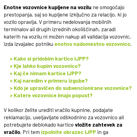
Enotne vozovnice kupljene na vozilu
ne omogočajo
prestopanja, saj so kupljene izključno za relacijo, ki jo
vozilo opravlja. V primeru nedelovanja mobilnih
terminalov ali drugih izrednih okoliščinah, zaradi
katerih na vozilu ni možen nakup ali validacija vozovnic,
izda izvajalec potniku
enotno nadomestno vozovnico
.
> Kako si pridobim kartico IJPP?
> Kje lahko kupim vozovnico?
> Kaj če nimam kartice IJPP?
> Kaj naredim v primeru izgube?
> Kdo je upravičen do subvencionirane vozovnice?
> Katere vozovnice imajo popust?
V kolikor želite urediti vračilo kupnine, podajate
reklamacijo, uveljavljate odškodnino za vozovnico ali
potrebujete deblokado kartice
vložite zahtevek za
vračilo
. Pri tem
izpolnite obrazec IJPP
in ga