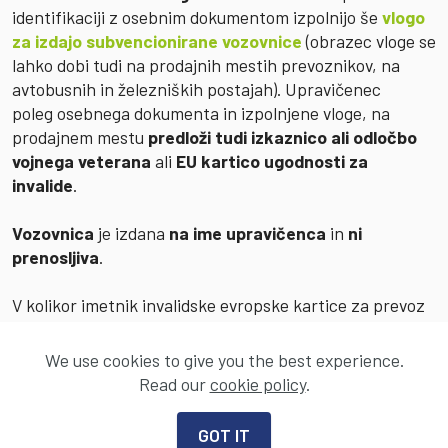
identifikaciji z osebnim dokumentom izpolnijo še
vlogo
za izdajo subvencionirane vozovnice
(obrazec vloge se
lahko dobi tudi na prodajnih mestih prevoznikov, na
avtobusnih in železniških postajah). Upravičenec
poleg
osebnega dokumenta in izpolnjene vloge, na
prodajnem mestu
predloži tudi izkaznico ali odločbo
vojnega veterana
ali
EU kartico ugodnosti za
invalide
.
Vozovnica
je izdana
na ime upravičenca
in
ni
prenosljiva
.
V kolikor imetnik invalidske evropske kartice za prevoz
z javnim potniškim prometom potrebuje spremljevalca,
je
spremljevalec invalida upravičen do brezplačnega
We use cookies to give you the best experience.
prevoza
, kadar spremlja imetnika kartice.
Read our
cookie policy
.
GOT IT