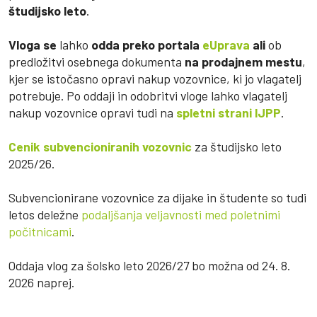
študijsko leto
.
Vloga se
lahko
odda preko portala
eUprava
ali
ob
predložitvi osebnega dokumenta
na prodajnem mestu
,
kjer se istočasno opravi nakup vozovnice, ki jo vlagatelj
potrebuje. Po oddaji in odobritvi vloge lahko vlagatelj
nakup vozovnice opravi tudi na
spletni strani IJPP
.
Cenik subvencioniranih vozovnic
za študijsko leto
2025/26.
Subvencionirane vozovnice za dijake in študente so tudi
letos deležne
podaljšanja veljavnosti med poletnimi
počitnicami
.
Oddaja vlog za šolsko leto 2026/27 bo možna od 24. 8.
2026 naprej.