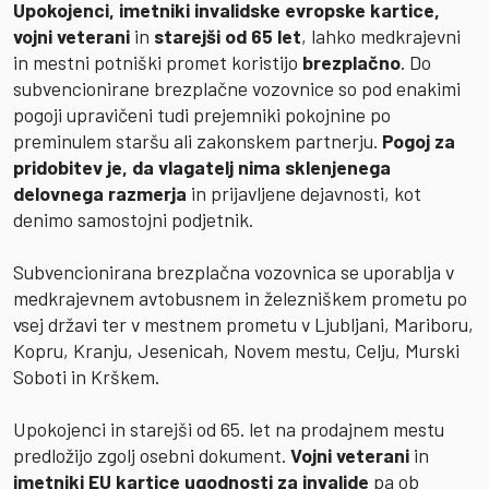
Upokojenci, imetniki invalidske evropske kartice,
vojni veterani
in
starejši od 65 let
, lahko medkrajevni
in mestni potniški promet koristijo
brezplačno
. Do
subvencionirane brezplačne vozovnice so pod enakimi
pogoji upravičeni tudi prejemniki pokojnine po
preminulem staršu ali zakonskem partnerju.
Pogoj za
pridobitev je, da vlagatelj nima sklenjenega
delovnega razmerja
in prijavljene dejavnosti, kot
denimo samostojni podjetnik.
Subvencionirana brezplačna vozovnica se uporablja v
medkrajevnem avtobusnem in železniškem prometu po
vsej državi ter v mestnem prometu v Ljubljani, Mariboru,
Kopru, Kranju, Jesenicah, Novem mestu, Celju, Murski
Soboti in Krškem.
Upokojenci in starejši od 65. let na prodajnem mestu
predložijo zgolj osebni dokument.
Vojni veterani
in
imetniki EU kartice ugodnosti za invalide
pa ob