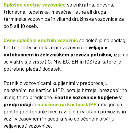
Splošne enotne vozovnice
so enkratna, dnevna,
tridnevna, tedenska, mesečna, letna ali druga
terminska vozovnica in vikend družinska vozovnica za
do 5 ali 10 oseb.
Cene splošnih enotnih vozovnic
se določijo na podlagi
tarifne lestvice enkratnih vozovnic in
veljajo v
avtobusnem in železniškem prevozu potnikov,
izjema
so vlaki višje vrste (IC, MV, EC, EN in ICS) za katere je
potrebno plačati dodatek.
Potnik z vozovnicami kupljenimi v predprodaji,
naloženimi na kartico IJPP, potuje hitreje, brezpapirno
in digitalno pregledno.
Enotne vozovnice
kupljene v
predprodaji
in
naložene na kartico IJPP
omogočajo
prosto prestopanje med različnimi vrstami prevozov in
vozil v časovnem in geografsko določenem okvirju
veljavnosti vozovnice.